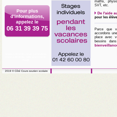
maths, physi
SVT, etc.
Pour plus
De l'aide a
d'informations,
pour les élève
appelez le
06 31 39 39 75
Parce que v
accordons une
place avec v
besoins da
bienveillanc
soutien scolaire, cours particuliers,
cours à domicile, aide aux devoirs ,
stage
2019 © Côté Cours soutien scolaire