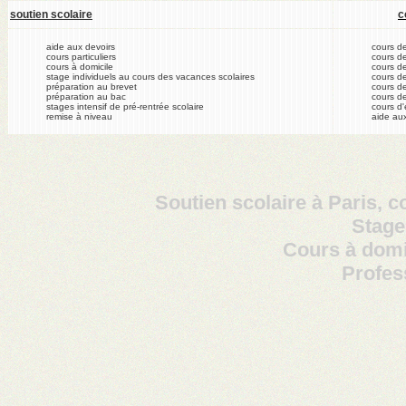
soutien scolaire
c
aide aux devoirs
cours d
cours particuliers
cours d
cours à domicile
cours d
stage individuels au cours des vacances scolaires
cours de
préparation au brevet
cours de
préparation au bac
cours d
stages intensif de pré-rentrée scolaire
cours d
remise à niveau
aide aux
Soutien scolaire à Paris, c
Stage
Cours à domic
Profes